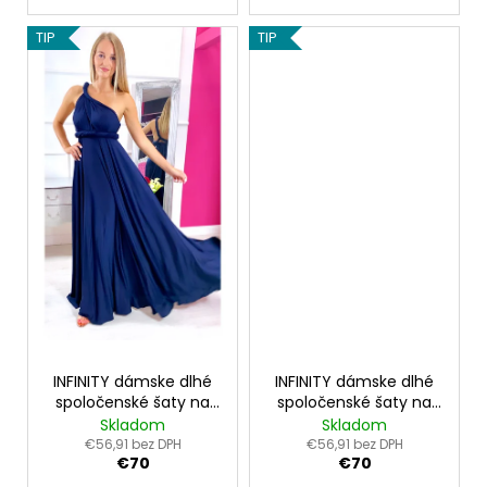
TIP
TIP
INFINITY dámske dlhé
INFINITY dámske dlhé
spoločenské šaty na
spoločenské šaty na
viazanie - Navy Blue
viazanie - baklažán
Skladom
Skladom
€56,91 bez DPH
€56,91 bez DPH
€70
€70