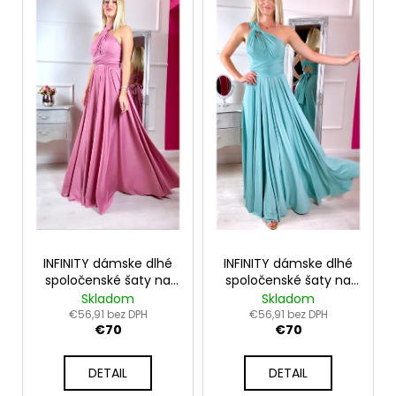
ý
p
i
s
p
r
o
d
u
k
t
o
INFINITY dámske dlhé
INFINITY dámske dlhé
v
spoločenské šaty na
spoločenské šaty na
viazanie - Light Rose
viazanie - Olive
Skladom
Skladom
€56,91 bez DPH
€56,91 bez DPH
€70
€70
DETAIL
DETAIL