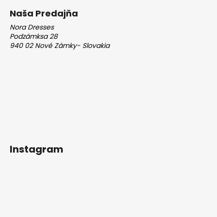
v
Naša Predajňa
k
y
Nora Dresses
v
Podzámksa 28
940 02 Nové Zámky- Slovakia
ý
p
i
s
u
Instagram