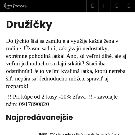
K
Prejsť
Hľadať
Náku
M
Prihlásen
na
o
obsah
Späť
Späť
košík
š
Družičky
í
Č
k
o
Do týchto šiat sa zamiluje a využije každá žena v
p
rodine. Úžasne sadnú, zakrývajú nedostatky,
o
extrémne pohodlná látka! Áno, sú veľmi dlhé, ale aj
t
veľmi jednoducho sa dajú srkátiť! Stačí iba
r
odstrihnúť! Je to veľmi kvalitná látka, ktorú netreba
e
šiť, nepára sa! Jednoducho môžete spraviť aj
rozparok!
b
u
!!! Pri kúpe od 2 kusy -10% zľava !!! - zavolajte
j
nám: 0917890820
e
Najpredávanejšie
t
e
n
INFINITY dámske dlhé spoločenské šaty