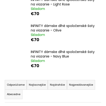
na viazanie - Light Rose
á
Skladom
j
€70
s
ť
INFINITY dámske dlhé spoločenské šaty
?
na viazanie - Olive
Skladom
€70
INFINITY dámske dlhé spoločenské šaty
HĽADAŤ
na viazanie - Navy Blue
Skladom
€70
O
R
d
a
p
Odporúčame
Najlacnejšie
Najdrahšie
Najpredávanejšie
o
d
Abecedne
r
e
ú
n