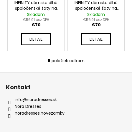
INFINITY dámske dlhé
INFINITY dámske dlhé
spoločenské šaty na
spoločenské šaty na
viazanie - losos
viazanie - Smaragd
Skladom
Skladom
€56,91 bez DPH
€56,91 bez DPH
€70
€70
DETAIL
DETAIL
8
položiek celkom
O
v
Z
l
á
á
Kontakt
d
p
a
ä
info
@
noradresses.sk
c
t
Nora Dresses
i
i
noradresses.novezamky
e
e
p
r