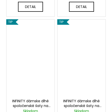
DETAIL
DETAIL
TIP
TIP
INFINITY dámske dlhé
INFINITY dámske dlhé
spoločenské šaty na
spoločenské šaty na
viazanie - Petrolej
viazanie - Král.modré
Skladom
Skladom