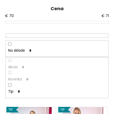
č
i
a
Cena
e
m
€
70
€
71
p
e
r
o
d
u
k
Na sklade
8
t
o
Akcia
0
v
Novinka
0
Tip
8
V
TIP
TIP