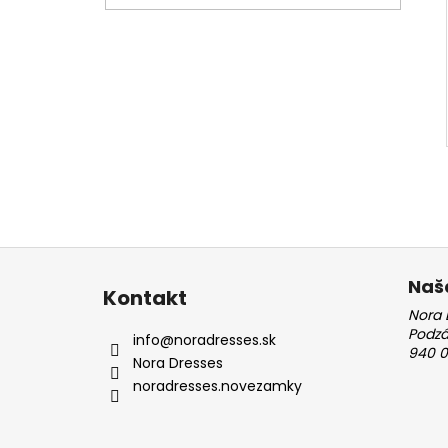
Z
á
Naš
Kontakt
p
Nora 
ä
Podz
info
@
noradresses.sk
940 0
t
Nora Dresses
i
noradresses.novezamky
e