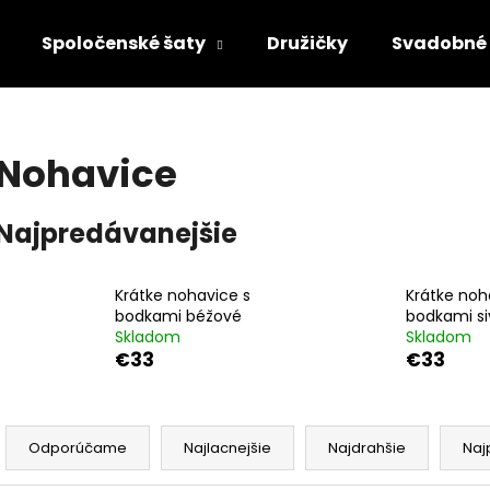
Spoločenské šaty
Družičky
Svadobné 
Čo potrebujete nájsť?
Nohavice
HĽADAŤ
Najpredávanejšie
Odporúčame
Krátke nohavice s
Krátke noh
bodkami béžové
bodkami si
Skladom
Skladom
€33
€33
R
a
Odporúčame
Najlacnejšie
Najdrahšie
Naj
d