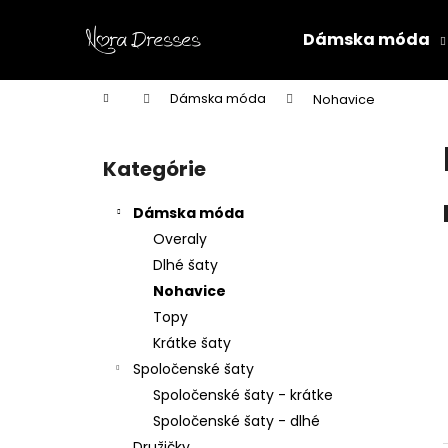
K
Prejsť
na
o
Dámska móda
obsah
Späť
Späť
š
do
do
í
Domov
Dámska móda
Nohavice
k
obchodu
obchodu
B
o
Kategórie
Preskočiť
č
kategórie
n
Dámska móda
ý
Overaly
p
Dlhé šaty
a
Nohavice
n
Topy
e
Krátke šaty
l
Spoločenské šaty
Spoločenské šaty - krátke
Spoločenské šaty - dlhé
Družičky