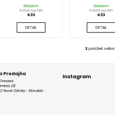
Skladom
Skladom
€26,83 bez DPH
€26,83 bez DPH
€33
€33
DETAIL
DETAIL
2
položiek celk
O
v
l
á
d
a Predajňa
Instagram
a
Dresses
c
ámksa 28
i
2 Nové Zámky- Slovakia
e
p
r
v