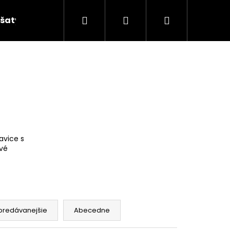
Hľadať
Prihlásenie
Nákupný
šaty
košík
avice s
vé
predávanejšie
Abecedne