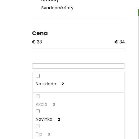
Svadobné šaty
Cena
€
33
€
34
Na sklade
2
Akcia
0
Novinka
2
Tip
0