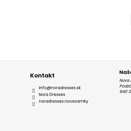
Z
á
Naš
Kontakt
p
Nora 
ä
Podz
info
@
noradresses.sk
940 0
t
Nora Dresses
i
noradresses.novezamky
e