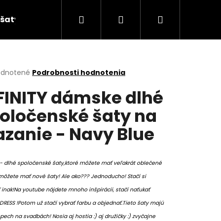
Hľadať
Prihlásenie
Nákupný
šaty
košík
erné
dnotené
Podrobnosti hodnotenia
tenie
FINITY dámske dlhé
ktu
oločenské šaty na
azanie - Navy Blue
ičiek.
Y - dlhé spoločenské šaty,ktoré môžete mať veľakrát oblečené
 môžete mať nové šaty! Ale ako??? Jednoducho! Stačí si
 inak!Na youtube nájdete mnoho inšpirácii, stačí naťukať
 DRESS !Potom už stačí vybrať farbu a objednať.Tieto šaty majú
pech na svadbách! Nosia aj hostia :) aj družičky :) zvyčajne