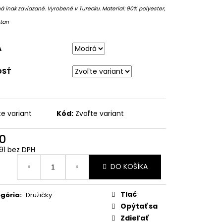
á inak zaviazané.
Vyrobené v Turecku.
Material: 90% polyester,
stan
A
OSŤ
te variant
Kód:
Zvoľte variant
0
91 bez DPH
otková
DO KOŠÍKA
:
Tlač
gória
:
Družičky
Opýtať sa
Zdieľať