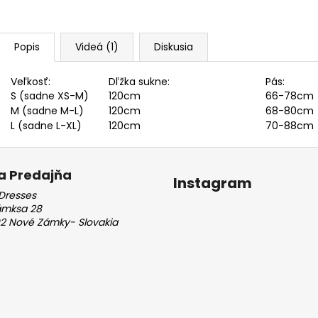
Popis
Videá (1)
Diskusia
Veľkosť:
Dľžka sukne:
Pás:
S (sadne XS-M)
120cm
66-78cm
M (sadne M-L)
120cm
68-80cm
L (sadne L-XL)
120cm
70-88cm
a Predajňa
Instagram
Dresses
ámksa 28
2 Nové Zámky- Slovakia