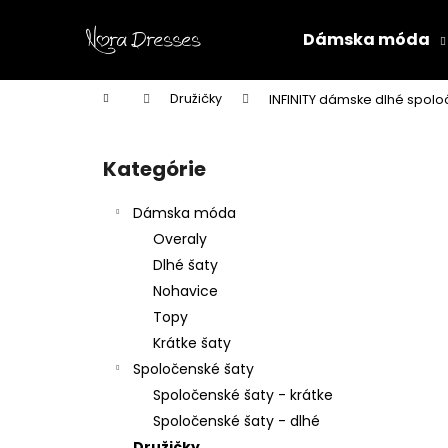
K
Prejsť
na
o
Dámska móda
obsah
Späť
Späť
š
do
do
í
Domov
Družičky
INFINITY dámske dlhé spolo
k
obchodu
obchodu
B
o
Kategórie
Preskočiť
č
kategórie
n
Dámska móda
ý
Overaly
p
Dlhé šaty
a
Nohavice
n
Topy
e
Krátke šaty
l
Spoločenské šaty
Spoločenské šaty - krátke
Spoločenské šaty - dlhé
Družičky