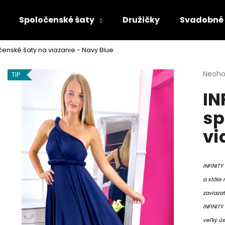
Spoločenské šaty
Družičky
Svadobné 
čenské šaty na viazanie - Navy Blue
Čo potrebujete nájsť?
Priem
Neoho
TIP
hodno
IN
produ
HĽADAŤ
je
sp
0,0
z
vi
5
Odporúčame
hviezd
INFINIT
a stále
zaviazať
INFINITY
veľký ús