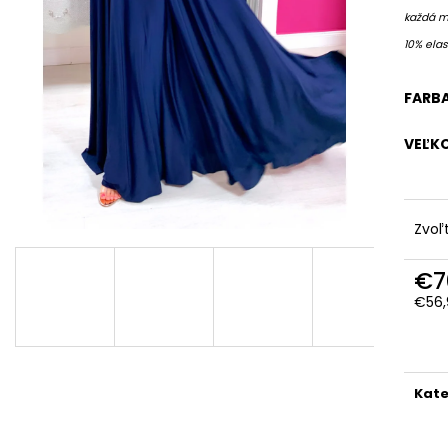
každá m
10% ela
FARB
VEĽK
Zvoľ
€7
€56,
Jedn
cena
Kate