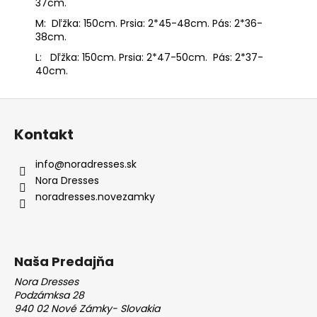
37cm.
M:
Dľžka: 150cm. Prsia: 2*45-48cm. Pás: 2*36-
38cm.
L: Dľžka: 150cm. Prsia: 2*47-50cm. Pás: 2*37-
40cm.
Z
á
Kontakt
p
ä
info
@
noradresses.sk
t
Nora Dresses
i
noradresses.novezamky
e
Naša Predajňa
Nora Dresses
Podzámksa 28
940 02 Nové Zámky- Slovakia