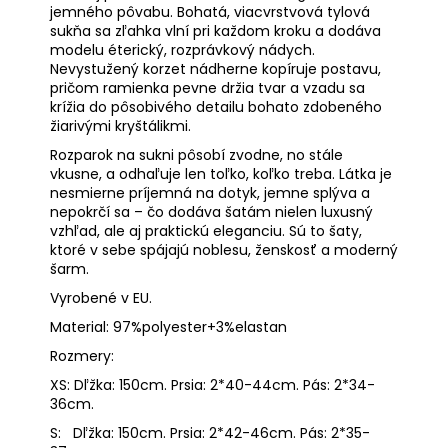
jemného pôvabu. Bohatá, viacvrstvová tylová
sukňa sa zľahka vlní pri každom kroku a dodáva
modelu éterický, rozprávkový nádych.
Nevystužený korzet nádherne kopíruje postavu,
pričom ramienka pevne držia tvar a vzadu sa
krížia do pôsobivého detailu bohato zdobeného
žiarivými kryštálikmi.
Rozparok na sukni pôsobí zvodne, no stále
vkusne, a odhaľuje len toľko, koľko treba. Látka je
nesmierne príjemná na dotyk, jemne splýva a
nepokrčí sa – čo dodáva šatám nielen luxusný
vzhľad, ale aj praktickú eleganciu. Sú to šaty,
ktoré v sebe spájajú noblesu, ženskosť a moderný
šarm.
Vyrobené v EU.
Material: 97%polyester+3%elastan
Rozmery:
XS: Dľžka: 150cm. Prsia: 2*40-44cm. Pás: 2*34-
36cm.
S:
Dľžka: 150cm. Prsia: 2*42-46cm. Pás: 2*35-