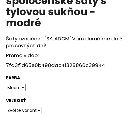
spoločenské šaty s
č
z
a
tylovou sukňou -
5
m
hviezdičiek.
modré
e
Šaty označené "SKLADOM" Vám doručíme do 3
pracovných dní!
Promo video:
7fd3f1d65e0b498dac41328866c39944
FARBA
VEĽKOSŤ