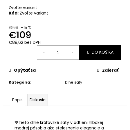
Zvoľte variant
Kód:
Zvoľte variant
€129
–15 %
€109
€88,62 bez DPH
Jednotková
DO KOŠÍKA
cena:
Opýtať sa
Zdieľať
Kategória
:
Dlhé šaty
Popis
Diskusia
💙Tieto dlhé kráľovské šaty v odtieni hlbokej
modrej pôsobia ako stelesnenie elegancie a