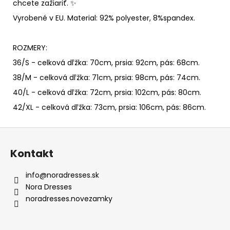
chcete zažiariť. ✨
Vyrobené v EU. Material: 92% polyester, 8%spandex.
ROZMERY:
36/S - celková dľžka: 70cm, prsia: 92cm, pás: 68cm.
38/M -
celková dľžka: 71cm, prsia: 98cm, pás: 74cm.
40/L -
celková dľžka: 72cm, prsia: 102cm, pás: 80cm.
42/XL -
celková dľžka: 73cm, prsia: 106cm, pás: 86cm.
Z
á
Kontakt
p
ä
info
@
noradresses.sk
t
Nora Dresses
i
noradresses.novezamky
e