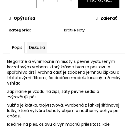
DO KOŠÍKA
cena:
Opýtať sa
Zdieľať
Kategória
:
Krátke šaty
Popis
Diskusia
Elegantné a výnimočné minišaty s pevne vystuženým
korzetovým vrchom, ktorý krásne tvaruje postavu a
spoľahlivo drží. Vrchná časť je zdobená jemnou čipkou a
trblietavými flitrami, čo dodáva modelu luxusný a ženský
vzhľad.
Zapínanie je vzadu na zips, šaty pevne sedia a
zvýrazňujú pás.
Sukňa je krátka, trojvrstvová, vyrobená z ľahkej šifónovej
látky, ktorá vytvára bohatý objem a nádherný pohyb pri
chôdzi.
Ideálne na ples, oslavu či výnimočnú príležitosť, kde