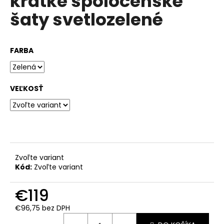
krátke spoločenské
č
z
a
šaty svetlozelené
5
m
hviezdičiek.
e
FARBA
VEĽKOSŤ
Zvoľte variant
Kód:
Zvoľte variant
€119
€96,75 bez DPH
Jednotková