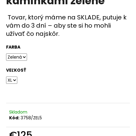
kaminkami zelené
č
z
a
5
m
hviezdičiek.
Tovar, ktorý máme na SKLADE, putuje k
e
vám do 3 dní – aby ste si ho mohli
užívať čo najskôr.
FARBA
VEĽKOSŤ
Skladom
Kód:
3758/ZEL5
€125