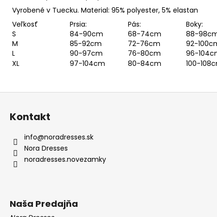
Vyrobené v Tuecku. Material: 95% polyester, 5% elastan
Veľkosť
Prsia:
Pás:
Boky:
S
84-90cm
68-74cm
88-98c
M
85-92cm
72-76cm
92-100c
L
90-97cm
76-80cm
96-104c
XL
97-104cm
80-84cm
100-108
Z
á
Kontakt
p
ä
info
@
noradresses.sk
t
Nora Dresses
i
noradresses.novezamky
e
Naša Predajňa