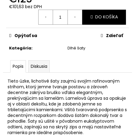
€101,63 bez DPH
Jednotková
DO KOŠÍKA
cena:
Opýtať sa
Zdieľať
Kategória
:
Dlhé šaty
Popis
Diskusia
Tieto úzke, lichotivé šaty zaujmú svojím rafinovaným
strihom, ktorý jemne tvaruje postavu a zároveň
decentne zakrýva bruško vďaka elegantným,
prekrývajúcim sa lamelám. Lamelová úprava sa opakuje
aj v oblasti dekoltu, kde je zdobená jemne sa
trblietajúcimi kamienkami. Všitá tvarovaná podprsenka s
decentným rozparkom dodáva šatám dokonalý tvar a
pohodlie. Šaty sú ušité v pôvabnom eukalyptovom
odtieni, zapínajú sa na skrytý zips a majú nastaviteľné
ramienka pre ideálne prispôsobenie.