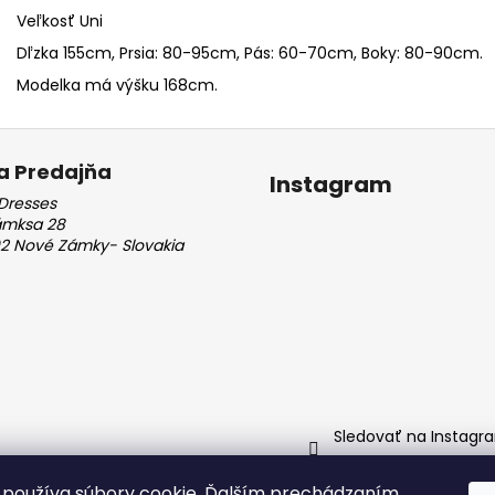
Veľkosť Uni
Dľzka 155cm, Prsia: 80-95cm, Pás: 60-70cm, Boky: 80-90cm.
Modelka má výšku 168cm.
a Predajňa
Instagram
Dresses
ámksa 28
2 Nové Zámky- Slovakia
Sledovať na Instagr
používa súbory cookie. Ďalším prechádzaním