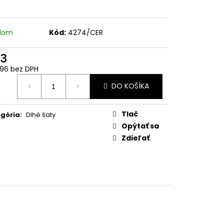
adom
Kód:
4274/CER
3
96 bez DPH
otková
DO KOŠÍKA
:
Tlač
gória
:
Dlhé šaty
Opýtať sa
Zdieľať