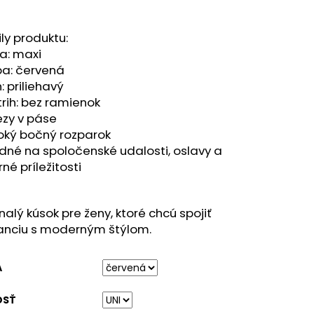
ly produktu:
ka: maxi
ba: červená
h: priliehavý
trih: bez ramienok
ezy v páse
oký bočný rozparok
dné na spoločenské udalosti, oslavy a
né príležitosti
alý kúsok pre ženy, ktoré chcú spojiť
anciu s moderným štýlom.
A
OSŤ