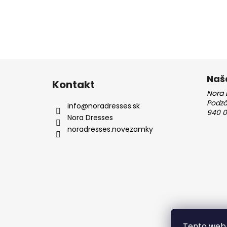
Z
á
Naš
Kontakt
p
Nora 
ä
Podz
info
@
noradresses.sk
940 0
t
Nora Dresses
i
noradresses.novezamky
e
Tento web 