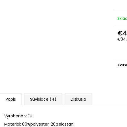
Skl
€4
€34,
Jedn
cena
Kate
Popis
Súvisiace (4)
Diskusia
Vyrobené v EU.
Material: 80%polyester, 20%elastan.