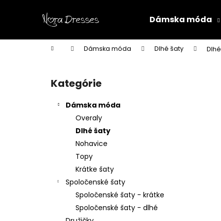
K
Prejsť
na
o
Dámska móda
obsah
Späť
Späť
š
do
do
í
Domov
Dámska móda
Dlhé šaty
Dlhé
k
obchodu
obchodu
B
o
Kategórie
Preskočiť
č
kategórie
n
Dámska móda
ý
Overaly
p
Dlhé šaty
a
Nohavice
n
Topy
e
Krátke šaty
l
Spoločenské šaty
Spoločenské šaty - krátke
Spoločenské šaty - dlhé
Družičky