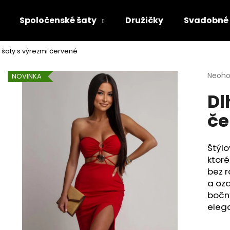
Spoločenské šaty
Družičky
Svadobné 
 šaty s výrezmi červené
Čo potrebujete nájsť?
Priem
Neoho
NOVINKA
hodno
Dl
produ
HĽADAŤ
je
če
0,0
z
5
Odporúčame
hviezd
Štýlo
ktoré
bez r
a ozd
bočn
eleg