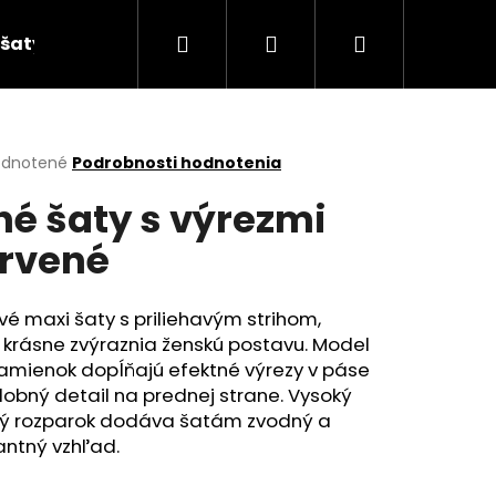
Hľadať
Prihlásenie
Nákupný
šaty
košík
erné
dnotené
Podrobnosti hodnotenia
tenie
hé šaty s výrezmi
ktu
rvené
ičiek.
vé maxi šaty s priliehavým strihom,
 krásne zvýraznia ženskú postavu. Model
amienok dopĺňajú efektné výrezy v páse
obný detail na prednej strane. Vysoký
ý rozparok dodáva šatám zvodný a
antný vzhľad.