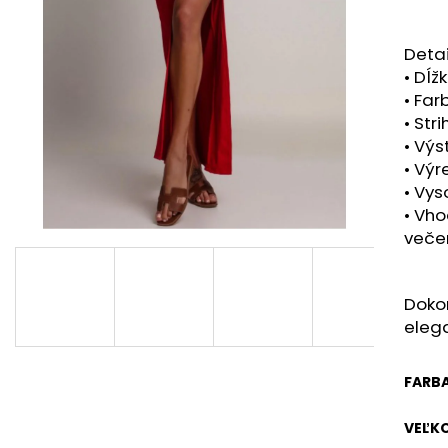
Detai
• Dĺž
• Far
• Stri
• Výs
• Výr
• Vys
• Vho
večer
Dokon
eleg
FARB
VEĽK