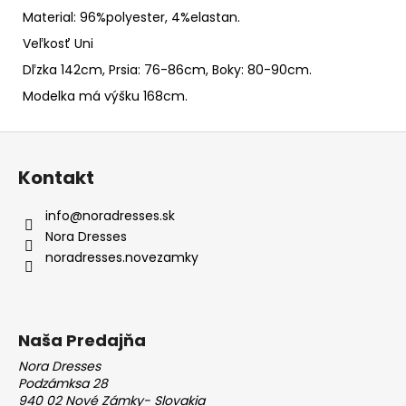
Material: 96%polyester, 4%elastan.
Veľkosť Uni
Dľzka 142cm, Prsia: 76-86cm, Boky: 80-90cm.
Modelka má výšku 168cm.
Z
á
Kontakt
p
ä
info
@
noradresses.sk
t
Nora Dresses
i
noradresses.novezamky
e
Naša Predajňa
Nora Dresses
Podzámksa 28
940 02 Nové Zámky- Slovakia