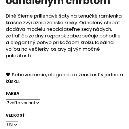
odhaleným chrbtom
č
z
a
5
m
hviezdičiek.
Dlhé čierne priliehavé šaty na tenučké ramienka
e
krásne zvýraznia ženské krivky. Odhalený chrbát
dodáva modelu neodolateľne sexy nádych,
zatiaľ čo zadný rozparok zabezpečuje pohodlie
a elegantný pohyb pri každom kroku. Ideálna
voľba na večierky, oslavy aj výnimočné
príležitosti.
🖤
Sebavedomie, elegancia a ženskosť v jednom
kúsku.
FARBA
VEĽKOSŤ