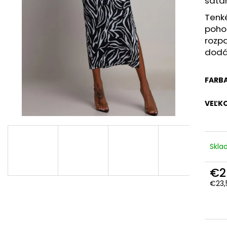
šatám
Tenké
poho
rozp
dodá
FARB
VEĽK
Skl
€2
€23,
Jedn
cena