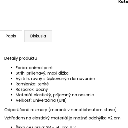
Kate
Popis
Diskusia
Detaily produktu
Farba: animal print
Strih: priliehavý, maxi dĺžka
Výstrih: rovný s čipkovaným lemovaním
Ramienka: tenké
Rozparok: bočný
Materiál: elastický, príjemný na nosenie
Veľkosť: univerzálna (UNI)
Odporúčané rozmery (merané v nenatiahnutom stave)
Vzhľadom na elastický materiál je možná odchýlka ±2 cm.
Šírka cez prsia: 38 – 50 cm × 2