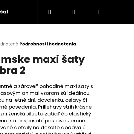
Hľadať
Prihlásenie
Nákupný
šaty
košík
erné
dnotené
Podrobnosti hodnotenia
tenie
mske maxi šaty
ktu
bra 2
ičiek.
antné a zároveň pohodlné maxi šaty s
asovým animal vzorom sú ideálnou
u na letné dni, dovolenku, oslavy či
né posedenia. Priliehavý strih krásne
zní ženskú siluetu, zatiaľ čo elastický
riál sa prispôsobí postave. Jemné
ované detaily na dekolte dodávajú