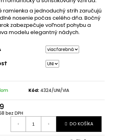
 romantický a sofistikovaný vzhľad.
 ramienka a jednoduchý strih zaručujú
dlné nosenie počas celého dňa. Bočný
arok zabezpečuje voľnosť pohybu a
va modelu elegantný nádych.
A
OSŤ
adom
Kód:
4324/UNI/VIA
9
58 bez DPH
otková
DO KOŠÍKA
: