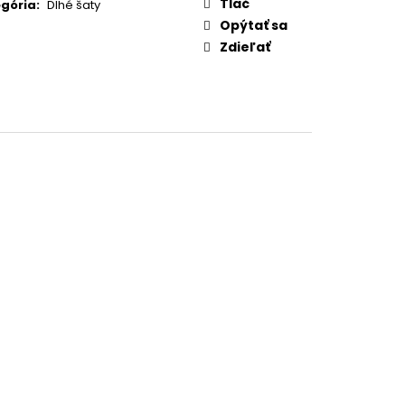
Tlač
gória
:
Dlhé šaty
Opýtať sa
Zdieľať