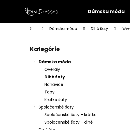
K
Prejsť
na
o
Dámska móda
obsah
Späť
Späť
š
do
do
í
Domov
Dámska móda
Dlhé šaty
Dáms
k
obchodu
obchodu
B
o
Kategórie
Preskočiť
č
kategórie
n
Dámska móda
ý
Overaly
p
Dlhé šaty
a
Nohavice
n
Topy
e
Krátke šaty
l
Spoločenské šaty
Spoločenské šaty - krátke
Spoločenské šaty - dlhé
Družičky