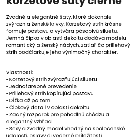
korzetové šaty čierne
č
z
a
5
m
hviezdičiek.
Zvodné a elegantné šaty, ktoré dokonale
e
zvýraznia ženské krivky. Korzetový strih krásne
formuje postavu a vytvára pôsobivú siluetu.
Jemná čipka v oblasti dekoltu dodáva modelu
romantický a ženský nádych, zatiaľ čo priliehavý
strih podčiarkuje jeho výnimočný charakter.
Vlastnosti:
• Korzetový strih zvýrazňujúci siluetu
• Jednofarebné prevedenie
• Priliehavý strih kopírujúci postavu
• Dĺžka až po zem
• Čipkový detail v oblasti dekoltu
• Zadný rozparok pre pohodlnú chôdzu a
elegantný vzhľad
• Sexy a zvodný model vhodný na spoločenské
udalosti, oslavy či večerné príležitosti