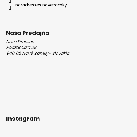
i
noradresses.novezamky
e
Naša Predajňa
Nora Dresses
Podzámksa 28
940 02 Nové Zámky- Slovakia
Instagram