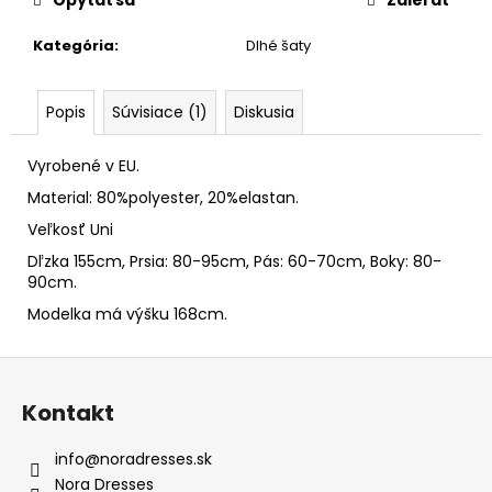
Kategória
:
Dlhé šaty
Popis
Súvisiace (1)
Diskusia
Vyrobené v EU.
Material: 80%polyester, 20%elastan.
Veľkosť Uni
Dľzka 155cm, Prsia: 80-95cm, Pás: 60-70cm, Boky: 80-
90cm.
Modelka má výšku 168cm.
Z
á
Kontakt
p
ä
info
@
noradresses.sk
t
Nora Dresses