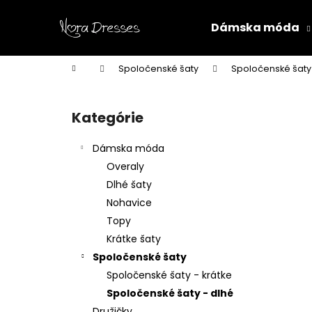
K
Prejsť
na
o
Dámska móda
obsah
Späť
Späť
š
do
do
í
Domov
Spoločenské šaty
Spoločenské šaty
k
obchodu
obchodu
B
o
Kategórie
Preskočiť
č
kategórie
n
Dámska móda
ý
Overaly
p
Dlhé šaty
a
Nohavice
n
Topy
e
Krátke šaty
l
Spoločenské šaty
Spoločenské šaty - krátke
Spoločenské šaty - dlhé
Družičky