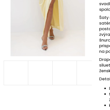
svadb
spolo
Šaty 
satén
posta
zvýra
šnur
pris
na p
Drapo
silu
žens
Detai