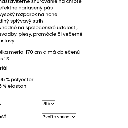
nastaviteľné šnurovanie na chrbte
efektne nariasený pás
vysoký rozparok na nohe
dlhý splývavý strih
vhodné na spoločenské udalosti,
svadby, plesy, promócie či večerné
oslavy
lka meria 170 cm a má oblečenú
sť S.
iál
95 % polyester
5 % elastan
A
OSŤ