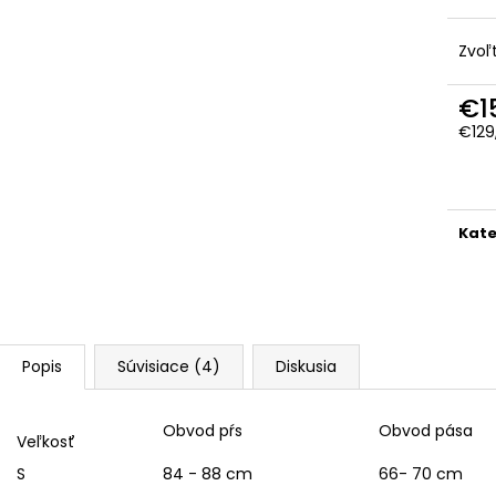
Zvoľ
€1
€129
Jedn
cena
Kate
Popis
Súvisiace (4)
Diskusia
Obvod pŕs
Obvod pása
Veľkosť
S
84 - 88 cm
66- 70 cm