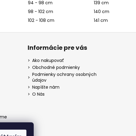
94 - 98 cm
139 cm
98 - 102 cm
140 cm
102 - 108 cm
141 cm
Informácie pre vás
Ako nakupovať
Obchodné podmienky
Podmienky ochrany osobných
údajov
Napíšte nám
O Nás
ame