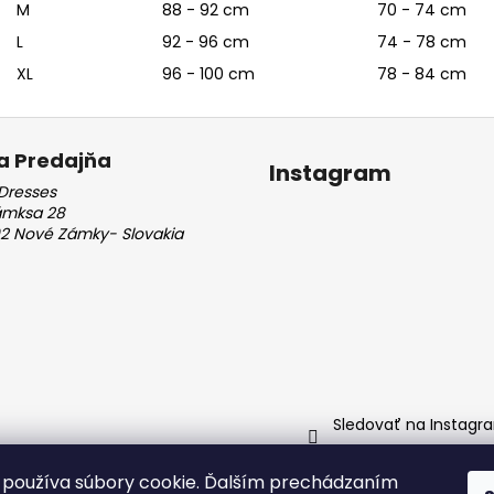
M
88 - 92 cm
70 - 74 cm
L
92 - 96 cm
74 - 78 cm
XL
96 - 100 cm
78 - 84 cm
a Predajňa
Instagram
Dresses
ámksa 28
2 Nové Zámky- Slovakia
Sledovať na Instagr
používa súbory cookie. Ďalším prechádzaním