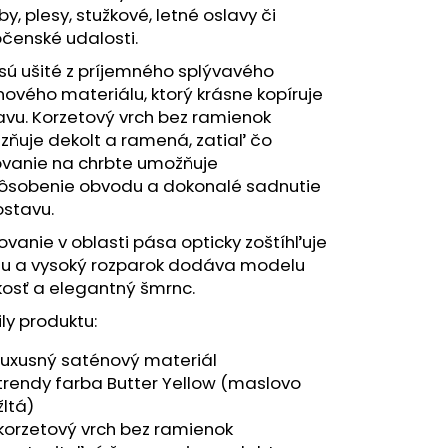
y, plesy, stužkové, letné oslavy či
čenské udalosti.
sú ušité z príjemného splývavého
ového materiálu, ktorý krásne kopíruje
vu. Korzetový vrch bez ramienok
zňuje dekolt a ramená, zatiaľ čo
ovanie na chrbte umožňuje
pôsobenie obvodu a dokonalé sadnutie
ostavu.
vanie v oblasti pása opticky zoštíhľuje
etu a vysoký rozparok dodáva modelu
kosť a elegantný šmrnc.
ly produktu:
luxusný saténový materiál
trendy farba
Butter Yellow (maslovo
žltá)
korzetový vrch bez ramienok