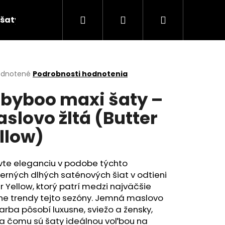
Hľadať
Prihlásenie
Nákupný
šaty
košík
erné
dnotené
Podrobnosti hodnotenia
tenie
byboo maxi šaty –
ktu
slovo žltá (Butter
llow)
ičiek.
vte eleganciu v podobe týchto
rných dlhých saténových šiat v odtieni
r Yellow
, ktorý patrí medzi najväčšie
e trendy tejto sezóny. Jemná maslovo
farba pôsobí luxusne, sviežo a žensky,
a čomu sú šaty ideálnou voľbou na