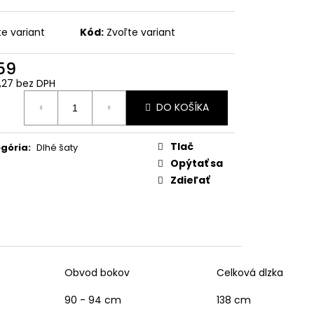
te variant
Kód:
Zvoľte variant
59
,27 bez DPH
otková
DO KOŠÍKA
:
Tlač
gória
:
Dlhé šaty
Opýtať sa
Zdieľať
Obvod bokov
Celková dlzka
90 - 94 cm
138 cm