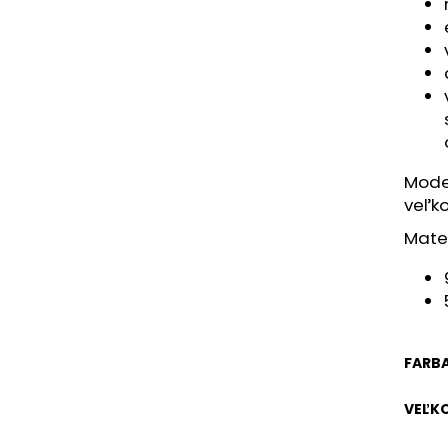
Mode
veľko
Mater
FARB
VEĽK