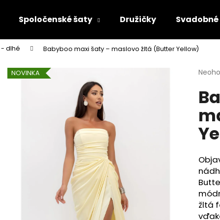
Spoločenské šaty
Družičky
Svadobné 
 - dlhé
Babyboo maxi šaty – maslovo žltá (Butter Yellow)
Čo potrebujete nájsť?
Priem
Neoho
NOVINKA
hodno
Ba
produ
HĽADAŤ
je
ma
0,0
z
Ye
5
Odporúčame
hviezd
Obja
nádhe
Butte
módn
žltá 
vďak