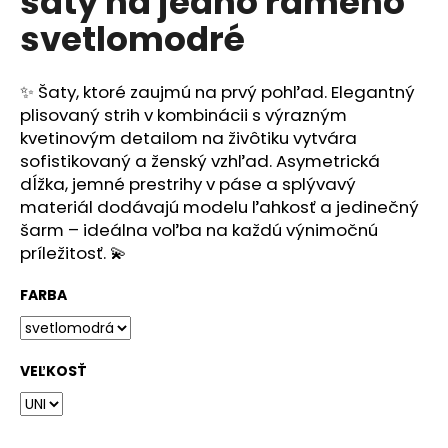
šaty na jedno rameno
č
z
a
svetlomodré
5
m
hviezdičiek.
e
✨
Šaty, ktoré zaujmú na prvý pohľad.
Elegantný
plisovaný strih v kombinácii s výrazným
kvetinovým detailom na živôtiku vytvára
sofistikovaný a ženský vzhľad. Asymetrická
dĺžka, jemné prestrihy v páse a splývavý
materiál dodávajú modelu ľahkosť a jedinečný
šarm – ideálna voľba na každú výnimočnú
príležitosť. 💫
FARBA
VEĽKOSŤ