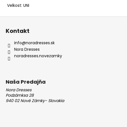
Velkost: UNI
Z
á
Kontakt
p
ä
info
@
noradresses.sk
t
Nora Dresses
i
noradresses.novezamky
e
Naša Predajňa
Nora Dresses
Podzámksa 28
940 02 Nové Zámky- Slovakia