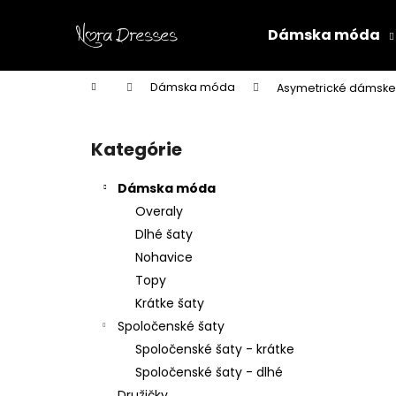
K
Prejsť
na
o
Dámska móda
obsah
Späť
Späť
š
do
do
í
Domov
Dámska móda
Asymetrické dámske
k
obchodu
obchodu
B
o
Kategórie
Preskočiť
č
kategórie
n
Dámska móda
ý
Overaly
p
Dlhé šaty
a
Nohavice
n
Topy
e
Krátke šaty
l
Spoločenské šaty
Spoločenské šaty - krátke
Spoločenské šaty - dlhé
Družičky