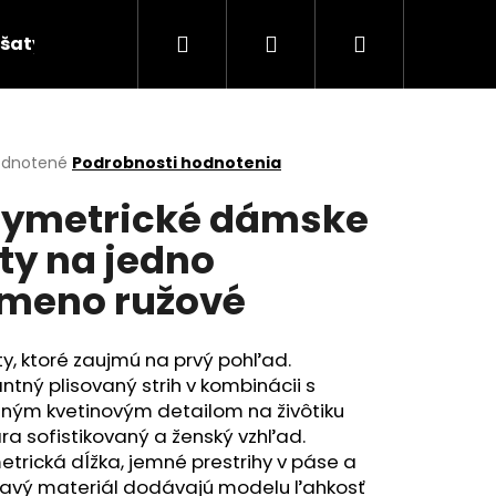
Hľadať
Prihlásenie
Nákupný
šaty
košík
erné
dnotené
Podrobnosti hodnotenia
tenie
ymetrické dámske
ktu
ty na jedno
meno ružové
ičiek.
y, ktoré zaujmú na prvý pohľad.
ntný plisovaný strih v kombinácii s
zným kvetinovým detailom na živôtiku
ra sofistikovaný a ženský vzhľad.
trická dĺžka, jemné prestrihy v páse a
vavý materiál dodávajú modelu ľahkosť