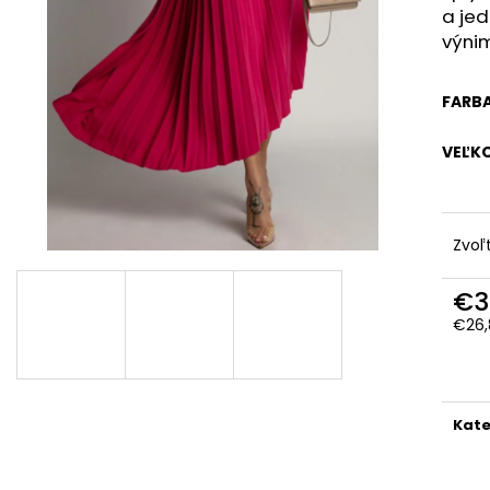
a je
výnim
FARB
VEĽK
Zvoľ
€3
€26,
Jedn
cena
Kate