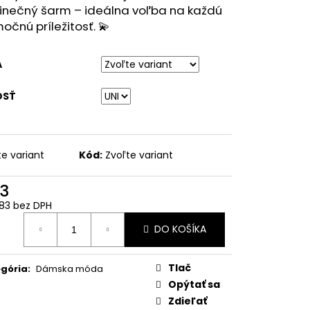
dinečný šarm – ideálna voľba na každú
očnú príležitosť. 💫
A
OSŤ
te variant
Kód:
Zvoľte variant
3
83 bez DPH
otková
DO KOŠÍKA
:
Tlač
gória
:
Dámska móda
Opýtať sa
Zdieľať