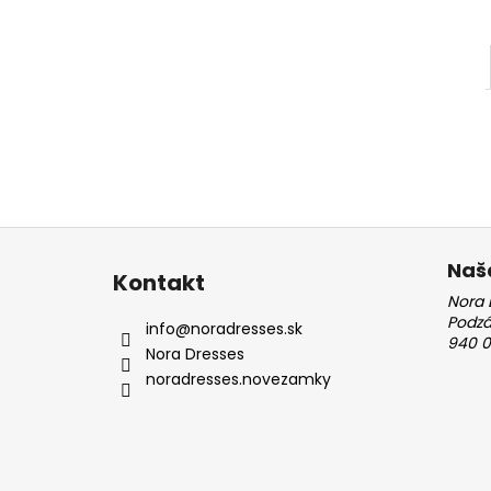
Z
á
Naš
Kontakt
p
Nora 
ä
Podz
info
@
noradresses.sk
940 0
t
Nora Dresses
i
noradresses.novezamky
e