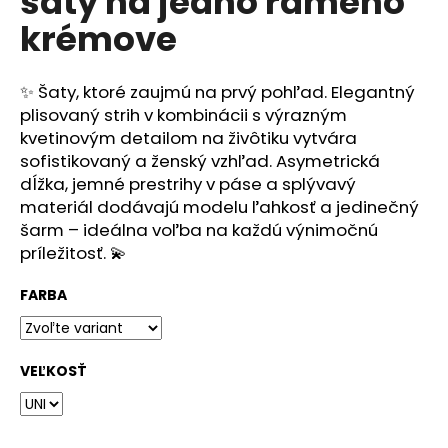
šaty na jedno rameno
č
z
a
krémove
5
m
hviezdičiek.
e
✨
Šaty, ktoré zaujmú na prvý pohľad.
Elegantný
plisovaný strih v kombinácii s výrazným
kvetinovým detailom na živôtiku vytvára
sofistikovaný a ženský vzhľad. Asymetrická
dĺžka, jemné prestrihy v páse a splývavý
materiál dodávajú modelu ľahkosť a jedinečný
šarm – ideálna voľba na každú výnimočnú
príležitosť. 💫
FARBA
VEĽKOSŤ