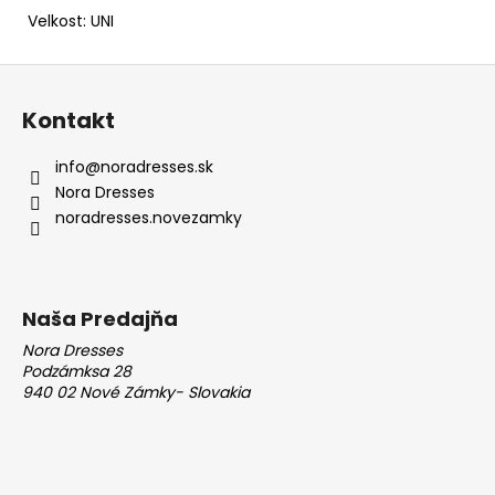
Velkost: UNI
Z
á
Kontakt
p
ä
info
@
noradresses.sk
t
Nora Dresses
i
noradresses.novezamky
e
Naša Predajňa
Nora Dresses
Podzámksa 28
940 02 Nové Zámky- Slovakia